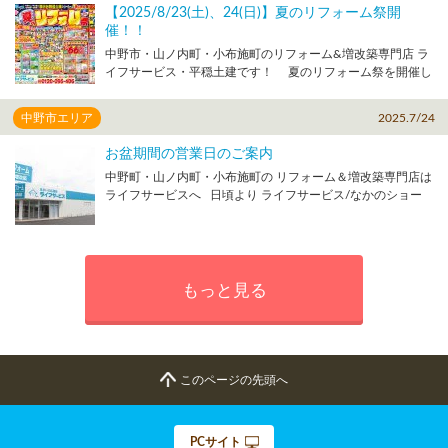
修理・修繕などの対応】 午後(13:00～17:00)の対応は休業と
ります。 2026年もライフサービスなかのショールームをよ
【2025/8/23(土)、24(日)】夏のリフォーム祭開
なります ※フリーダイヤルは通常通り受付いたします ※工
ろしくお願いします！ リフォームをご検討中の方、お住ま
催！！
事・修理対応は翌日以降の対応となります 以上、ご了承く
いに関するご相談などございましたら、 ぜひご家族でお気軽
中野市・山ノ内町・小布施町のリフォーム&増改築専門店 ラ
ださいますようお願いいたします リフォームをご検討中の
にご来店ください！ ご来店の際には来場ご予約も受け付け
イフサービス・平穏土建です！ 夏のリフォーム祭を開催し
方、お住まいに関するご相談などございましたら、 ぜひご家
ております。 ↓↓ショールームへの来店予約はこちら↓↓
ます！ 8月23日(土)、24日(日) 10時～17時 ライフサービスな
族でお気軽にご来店ください！ ご来店の際には来場ご予約
https://www.lifeservice-reform.com/reserve/ メーカー各社、
かのショールーム ご来場・ご相談は無料！ 商品代最大
も受け付けております。 ↓↓ショールームへの来店予約はこ
全３２台 キッチン１０台 お風呂４台 トイレ１０台 洗面台８
中野市エリア
2025.7/24
85%OFF！大特価展示処分品など多数！ お気軽にご来場、ご
ちら↓↓ https://www.lifeservice-reform.com/reserve/ メーカ
台 「見て」「触れて」「比べる」 ことができます。 気軽に
相談ください！ 詳しくはこちら ↓↓↓↓↓↓↓↓↓
ー各社、全３２台 キッチン１０台 お風呂４台 トイレ１０台
ショールームに見に来てください！ 今後ともライフサービ
お盆期間の営業日のご案内
https://www.lifeservice-reform.com/event/details_3986.html
洗面台８台 「見て」「触れて」「比べる」 ことができま
スを よろしくお願いいたします！
中野町・山ノ内町・小布施町の リフォーム＆増改築専門店は
す。 気軽にショールームに見に来てください！
ライフサービスへ 日頃より ライフサービス/なかのショー
ルームを ご利用いただき誠にありがとうございます。 お盆
期間のショールームの営業日 についてのお知らせです。 お
盆前の営業日は８月８日（金）１７：００までです お盆明け
８月１７日（日）１０：００より営業となります ※ライフサ
ービスの工事・修理対応は 8/18(月)からとなります 【お盆
もっと見る
期間の営業予定】 ８月７日（木） 通常営業 ８月８日
（金） 通常営業 ※ライフサービスは特別営業 ８月９日
（土）～１６日（土） 休館日およびお盆休業 ８月１７日
（日） 通常営業 ８月２１日（木） 通常営業 ※お盆休業
中はお問い合わせフリーダイヤルもつながりませんのでご了
このページの先頭へ
承ください ※ライフサービスの工事・修理対応については
８/１８(月)からとなりますのでご了承ください リフォーム
をご検討中の方、お住まいに関するご相談などございました
PCサイト
ら、 ぜひご家族でお気軽にご来店ください！ ご来店の際に