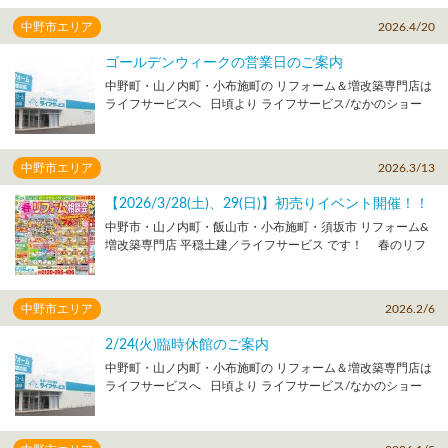
常営業 ※ライフサービスの工事・修理は休業 ８月１３日
プンから６周年を迎えます！ 6周年を記念しまして 2026
（木）～１６日（日） 休館日およびお盆休業 ８月１７日
中野市エリア
2026.4/20
年5月30日(土)、31日(日) 10時～17時 オープン６周年感謝
（月）～ 通常営業 ※お盆休業中はお問い合わせフリーダイ
祭 ＆ リフォーム相談会 開催します！ ご来場・ご相談は無
ヤルもつながりませんのでご了承ください ※ライフサービス
ゴールデンウィークの営業日のご案内
料！ ショールーム展示品の大処分や特典多数！ お気軽にご
の工事・修理対応については８/１７(月)からとなりますので
中野町・山ノ内町・小布施町の リフォーム＆増改築専門店は
来場、ご相談ください！ 詳しくはこちら ↓↓↓↓↓↓↓↓↓
ご了承ください リフォームをご検討中の方、お住まいに関
ライフサービスへ 日頃より ライフサービス/なかのショー
https://www.lifeservice-reform.com/event/details_4525.html
するご相談などございましたら、 ぜひご家族でお気軽にご来
ルームを ご利用いただき誠にありがとうございます。 ゴー
店ください！ ご来店の際には来場ご予約も受け付けており
ルデンウィークのショールームの営業日 についてのお知らせ
ます。 ↓↓ショールームへの来店予約はこちら↓↓
です。 【ゴールデンウィークの営業予定】 ４月２４日
https://www.lifeservice-reform.com/reserve/ メーカー各社、
中野市エリア
2026.3/13
（金）～４月２９日（水） 通常営業 ４月３０日
全３２台 キッチン１０台 お風呂４台 トイレ１０台 洗面台８
（木） 休館日 ５月１日（金）～
台 「見て」「触れて」「比べる」 ことができます。 気軽に
【2026/3/28(土)、29(日)】初売りイベント開催！！
２日（土） 通常営業 ５月３日（日・祝）～５
ショールームに見に来てください！
中野市・山ノ内町・飯山市・小布施町・須坂市 リフォーム&
月７日（木） 休館日 ５月８日
増改築専門店 平穏土建／ライフサービス です！ 春のリフ
（金） 通常営業 ※5/8(金)以降は
ォーム相談会＆決算セール 2026年3月28日(土)、29日(日) 両
通常通りの営業となります（休館日：毎週木曜日） ※ゴール
日 10時～17時 ライフサービスなかのショールーム にて開催
デンウィーク休館中、お問い合わせフリーダイヤルはつなが
します！ 詳しくはこちら ↓↓↓↓↓↓↓↓↓
りませんのでご了承ください ※土日祝日、ゴールデンウィー
中野市エリア
2026.2/6
https://www.lifeservice-reform.com/event/details_4397.html
ク中はライフサービスの工事・修理対応などお休みになりま
すのでご了承ください リフォームをご検討中の方、お住ま
2/24(火)臨時休館のご案内
いに関するご相談などございましたら、 ぜひご家族でお気軽
中野町・山ノ内町・小布施町の リフォーム＆増改築専門店は
にご来店ください！ ご来店の際には来場ご予約も受け付け
ライフサービスへ 日頃より ライフサービス/なかのショー
ております。 ↓↓ショールームへの来店予約はこちら↓↓
ルームを ご利用いただき誠にありがとうございます。 弊社
https://www.lifeservice-reform.com/reserve/ メーカー各社、
社内研修のため ２月２４日（火）の営業は下記の通りとなり
全３２台 キッチン１０台 お風呂４台 トイレ１０台 洗面台８
ますので 予めご了承ください。 【営業時間】 10:00～
台 「見て」「触れて」「比べる」 ことができます。 気軽に