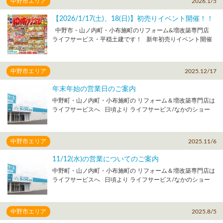
中野市エリア
2026.1/5
14:00 営業となります ※フリーダイヤルも14:00までの受付
ショールームに見に来てください！ 今後ともライフサービ
となります 【施工、修理・修繕などの対応】 14:00以降は
スを よろしくお願いいたします！
【2026/1/17(土)、18(日)】初売りイベント開催！！
休業となります ※工事・修理対応は翌日以降の対応となりま
中野市・山ノ内町・小布施町のリフォーム&増改築専門店
す 以上、ご了承くださいますようお願いいたします リフ
ライフサービス・平穏土建です！ 新年初売りイベント開催
ォームをご検討中の方、お住まいに関するご相談などござい
します！ 2026年1月17日(土)、18日(日) 両日 10時～17時 ラ
ましたら、 ぜひご家族でお気軽にご来店ください！ ご来店
イフサービスなかのショールーム にて開催します！ 詳しく
の際には来場ご予約も受け付けております。 ↓↓ショールー
はこちら ↓↓↓↓↓↓↓↓↓ https://www.lifeservice-
ムへの来店予約はこちら↓↓ https://www.lifeservice-
中野市エリア
2025.12/17
reform.com/event/details_3510.html
reform.com/reserve/ メーカー各社、全３２台 キッチン１０
台 お風呂４台 トイレ１０台 洗面台８台 「見て」「触れて」
年末年始の営業日のご案内
「比べる」 ことができます。 気軽にショールームに見に来
中野町・山ノ内町・小布施町の リフォーム＆増改築専門店は
てください！
ライフサービスへ 日頃より ライフサービス/なかのショー
ルームを ご利用いただき誠にありがとうございます。 年末
年始のショールームの営業日 についてのお知らせです。 年
内の営業は１２月２６日（金）１７：００までとなります 新
中野市エリア
2025.11/6
年は１月５日（月）１０：００より営業です 【年末年始の
営業予定】 １２月２６日（金） 通常営業（１０：０
11/12(水)の営業についてのご案内
０～１７：００） １２月２７日（土）～１月４日（日） 年
中野町・山ノ内町・小布施町の リフォーム＆増改築専門店は
末年始休業 １月５日（月） 通常営業（１０：００～１
ライフサービスへ 日頃より ライフサービス/なかのショー
７：００） ※年末年始休業中はお問い合わせフリーダイヤル
ルームを ご利用いただき誠にありがとうございます。 弊社
もつながりませんのでご了承ください ※ライフサービスの工
社内行事のため １１月１２日（水）の営業は下記の通りとな
事・修理対応についても1/5(月)からとなりますのでご了承く
りますので 予めご了承ください。 【なかのショールーム
ださい 2026年の営業も変わらず １０：００～１７：００
中野市エリア
2025.8/5
の営業】 通常通り 10:00～17:00 営業となります 【施工、
※毎週木曜日…休館日（祝日の場合は営業いたします） とな