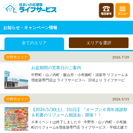
お知らせ・キャンペーン情報
全てのエリア
エリアを選択
中野市エリア
2026.7/29
お盆期間の営業日のご案内
中野町・山ノ内町・飯山市・小布施町・須坂市 リフォーム＆
増改築専門店は ライフサービスへ 日頃より ライフサービ
ス/なかのショールームを ご利用いただき誠にありがとうご
ざいます。 お盆期間のショールームの営業日 についてのお
知らせです。 お盆前の営業日は８月１２日（水）１７：０
中野市エリア
2026.5/15
０までです お盆明け８月１７日（月）１０：００より営業と
なります ※ライフサービスの工事・修理対応は 8/11(火)～
【2026/5/30(土)、31(日)】『オープン６周年感謝祭
8/16(日)はお休み、8/17(月)以降の対応となります 【お盆期
＆初夏のリフォーム相談会』開催！！
間の営業予定】 ８月１０日（月） 通常営業 ※ライフサ
※本イベントは終了しました※ 中野市・山ノ内町・小布施
ービスは特別営業日 ８月１１日（火・祝） 通常営業 ※ラ
町のリフォーム&増改築専門店 ライフサービス・平穏土建で
イフサービスの工事・修理は休業 ８月１２日（水） 通
す！ おかげ様でライフサービスなかのショールームは オー