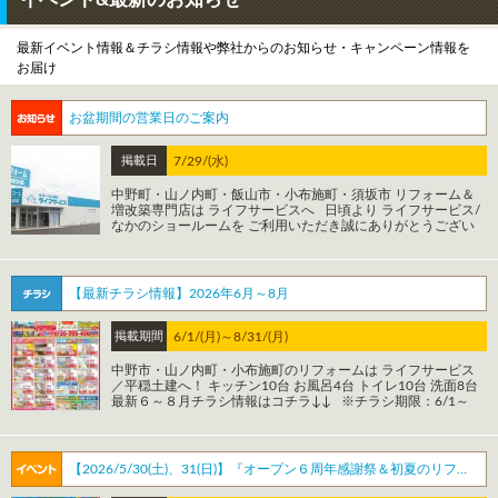
最新イベント情報＆チラシ情報や弊社からのお知らせ・キャンペーン情報を
お届け
お盆期間の営業日のご案内
掲載日
7/29/(水)
中野町・山ノ内町・飯山市・小布施町・須坂市 リフォーム＆
増改築専門店は ライフサービスへ 日頃より ライフサービス/
なかのショールームを ご利用いただき誠にありがとうござい
ます。 お盆期間のショールームの営業日 についてのお知らせ
です。 お盆前の営業日は８月１２日（水）１７：００までで
す お盆明け８月１７日（月）１０：００より営業となります
※ライフサービスの工事・修理対応は 8/11(火)～8/16(日)はお
【最新チラシ情報】2026年6月～8月
休み、8/17(月)以降の対応となります 【お盆期間の営業予
定】 ８月１０日（月） 通常営業 ※ライフサービスは特
別営業日 ８月１１日（火・祝） 通常営業 ※ライフサービ
掲載期間
6/1/(月)～8/31/(月)
スの工事・修理は休業 ８月１２日（水） 通常営業 ※
ライフサービスの工事・修理は休業 ８月１３日（木）～１６
中野市・山ノ内町・小布施町のリフォームは ライフサービス
日（日） 休館日およびお盆休業 ８月１７日（月）～ 通常
／平穏土建へ！ キッチン10台 お風呂4台 トイレ10台 洗面8台
営業 ※お盆休業中はお問い合わせフリーダイヤルもつながり
最新６～８月チラシ情報はコチラ↓↓ ※チラシ期限：6/1～
ませんのでご了承ください ※ライフサービスの工事・修理対
8/31 ※価格は税抜/税込併記となっています 全32台展示の地
応については８/１７(月)からとなりますのでご了承ください
域最大級ショールームで、 チラシ、HPに載っている商品の実
リフォームをご検討中の方、お住まいに関するご相談などござ
物を 「見て」「触って」「比較」できます！ 是非この機会に
いましたら、 ぜひご家族でお気軽にご来店ください！ ご来店
ショールームにご来店ください！！ HPをご覧いただいた方限
【2026/5/30(土)、31(日)】『オープン６周年感謝祭＆初夏のリフォーム相談会』開催！！
の際には来場ご予約も受け付けております。 ↓↓ショールーム
定 ↓フォーム↓から初めての来店ご予約いただくと QUOカー
への来店予約はこちら↓↓ https://www.lifeservice-
ド500円分 プレゼントいたします！ (*条件がございますので内