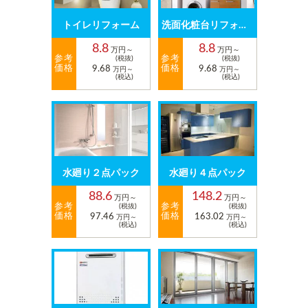
トイレリフォーム
洗面化粧台リフォーム
8.8
8.8
万円～
万円～
参考
参考
(税抜)
(税抜)
価格
価格
9.68
9.68
万円～
万円～
(税込)
(税込)
水廻り２点パック
水廻り４点パック
88.6
148.2
万円～
万円～
参考
参考
(税抜)
(税抜)
価格
価格
97.46
163.02
万円～
万円～
(税込)
(税込)