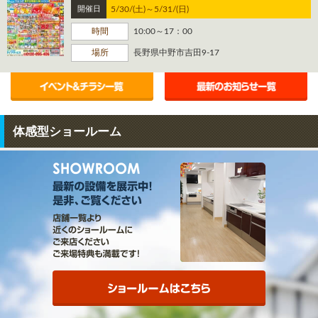
reform.com/reserve/ メーカー各社、全３２台 キッチン１０台
容を良くご確認ください) リフォームをお考えの方／お家に不
開催日
5/30/(土)～5/31/(日)
お風呂４台 トイレ１０台 洗面台８台 「見て」「触れて」「比
便な個所がある方 補助金を利用したリフォーム計画 チラシを
べる」 ことができます。 気軽にショールームに見に来てくだ
ご覧になられて気になる商品を見つけられた方 ぜひショール
時間
10:00～17：00
さい！
ームに気軽にお越しいただき 実際の商品に触れて確かめてみ
てください！ ■気になる商品の詳細はこちらからもご確認い
場所
長野県中野市吉田9-17
ただけます！ https://www.lifeservice-reform.com/plan/ ■ご相
談、お問い合わせ、お気軽にお電話ください！ 0120-095-406
体感型ショールーム