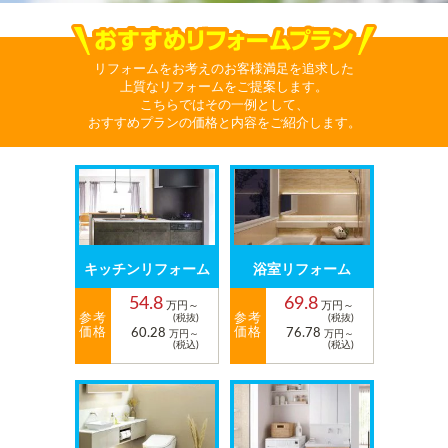
リフォームをお考えのお客様満足を追求した
上質なリフォームをご提案します。
こちらではその一例として、
おすすめプランの価格と内容をご紹介します。
キッチンリフォーム
浴室リフォーム
54.8
69.8
万円～
万円～
参考
参考
(税抜)
(税抜)
価格
価格
60.28
76.78
万円～
万円～
(税込)
(税込)