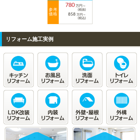
780
万円～
参考
(税抜)
価格
858
万円～
(税込)
リフォーム施工実例